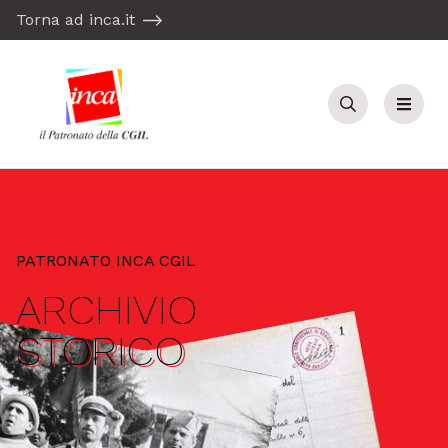
Torna ad inca.it
Cerca
Menu
PATRONATO INCA CGIL
ARCHIVIO
STORICO