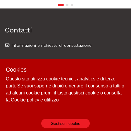
Contatti
Informazioni e richieste di consultazione
Cookies
Sede Nazionale
Questo sito utilizza cookie tecnici, analytics e di terze
parti. Se vuoi saperne di più o negare il consenso a tutti o
via Giovanni Paisiello, 43 - 00198 - Roma
ad alcuni cookie premi il tasto gestisci cookie o consulta
la
Cookie policy e utilizzo
Crediti
Gestisci i cookie
Memoria srl, servizi archivistici - Roma