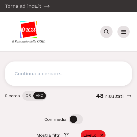
Torna ad inca.it
Cerca
Menu
Cerca
48
Ricerca
OR
AND
risultati
OFF
ON
Con media
Mostra filtri
Livello